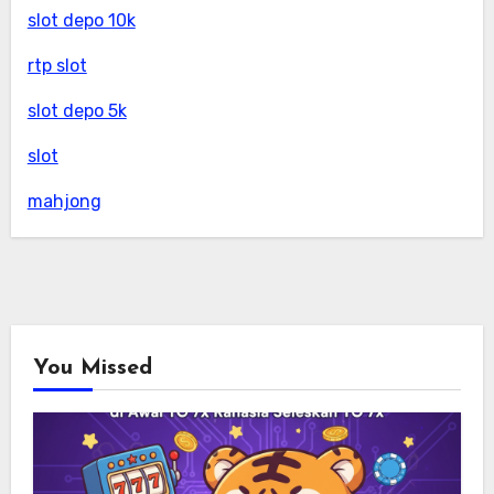
slot depo 10k
rtp slot
slot depo 5k
slot
mahjong
You Missed