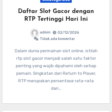
Daftar Slot Gacor dengan
RTP Tertinggi Hari Ini
admin
02/12/2026
Tidak ada komentar
Dalam dunia permainan slot online, istilah
rtp slot gacor menjadi salah satu faktor
penting yang wajib dipahami oleh setiap
pemain. Singkatan dari Return to Player,
RTP merupakan persentase rata-rata
dari…