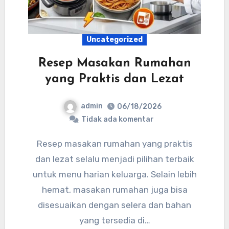
Uncategorized
Resep Masakan Rumahan
yang Praktis dan Lezat
admin
06/18/2026
Tidak ada komentar
Resep masakan rumahan yang praktis
dan lezat selalu menjadi pilihan terbaik
untuk menu harian keluarga. Selain lebih
hemat, masakan rumahan juga bisa
disesuaikan dengan selera dan bahan
yang tersedia di…