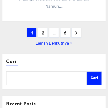
Namun,…
Paginasi
1
2
…
6
pos
Laman Berikutnya »
Cari
Cari
Recent Posts