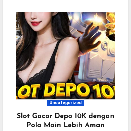
Uncategorized
Slot Gacor Depo 10K dengan
Pola Main Lebih Aman