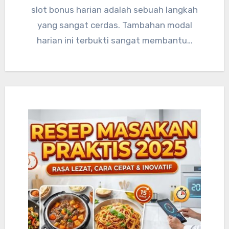
slot bonus harian adalah sebuah langkah
yang sangat cerdas. Tambahan modal
harian ini terbukti sangat membantu…