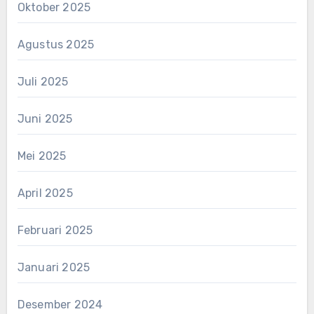
Oktober 2025
Agustus 2025
Juli 2025
Juni 2025
Mei 2025
April 2025
Februari 2025
Januari 2025
Desember 2024