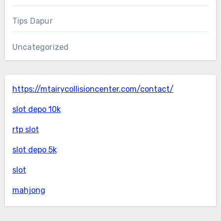
Tips Dapur
Uncategorized
https://mtairycollisioncenter.com/contact/
slot depo 10k
rtp slot
slot depo 5k
slot
mahjong