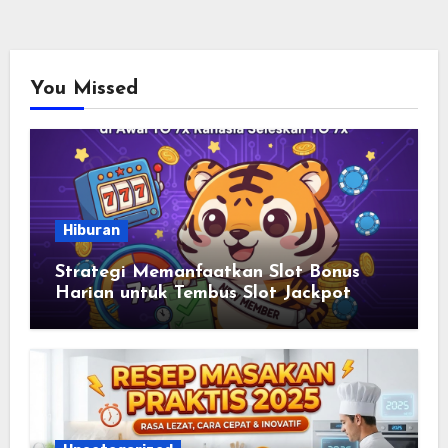
You Missed
Hiburan
Strategi Memanfaatkan Slot Bonus
Harian untuk Tembus Slot Jackpot