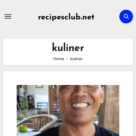
Skip
to
recipesclub.net
content
kuliner
Home
kuliner