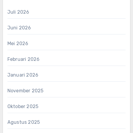
Juli 2026
Juni 2026
Mei 2026
Februari 2026
Januari 2026
November 2025
Oktober 2025
Agustus 2025