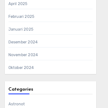
April 2025
Februari 2025
Januari 2025
Desember 2024
November 2024
Oktober 2024
Categories
Astronot