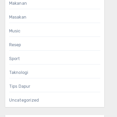
Makanan
Masakan
Music
Resep
Sport
Taknologi
Tips Dapur
Uncategorized