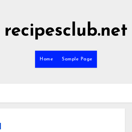
recipesclub.net
Home
Sample Page