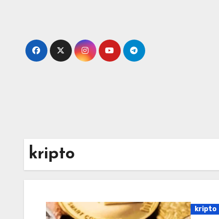
Skip
to
content
kripto
kripto