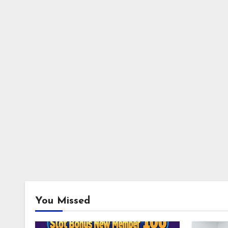
You Missed