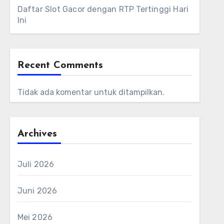
Daftar Slot Gacor dengan RTP Tertinggi Hari
Ini
Recent Comments
Tidak ada komentar untuk ditampilkan.
Archives
Juli 2026
Juni 2026
Mei 2026