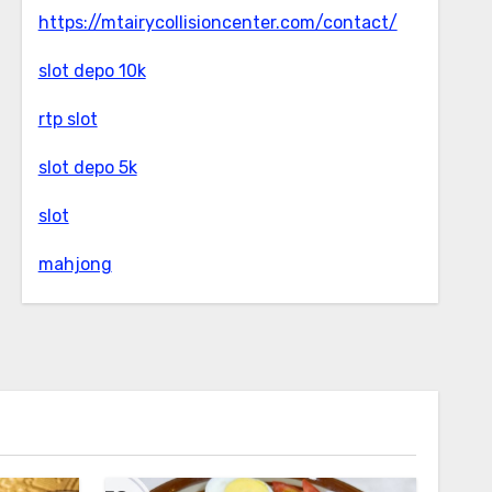
https://mtairycollisioncenter.com/contact/
slot depo 10k
rtp slot
slot depo 5k
slot
mahjong