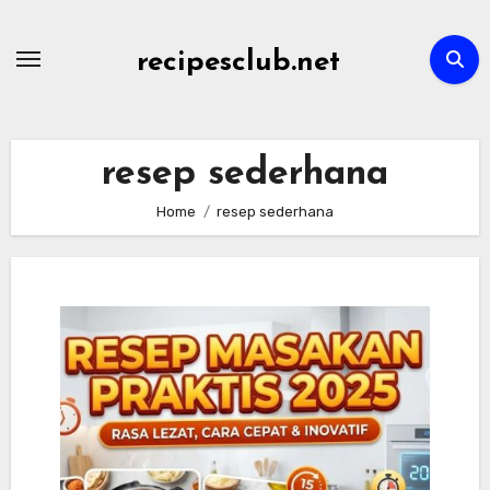
Skip
to
recipesclub.net
content
resep sederhana
Home
resep sederhana