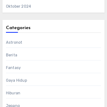
Oktober 2024
Categories
Astronot
Berita
Fantasy
Gaya Hidup
Hiburan
Jepang