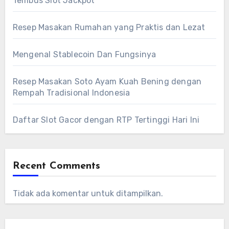
Tembus Slot Jackpot
Resep Masakan Rumahan yang Praktis dan Lezat
Mengenal Stablecoin Dan Fungsinya
Resep Masakan Soto Ayam Kuah Bening dengan
Rempah Tradisional Indonesia
Daftar Slot Gacor dengan RTP Tertinggi Hari Ini
Recent Comments
Tidak ada komentar untuk ditampilkan.