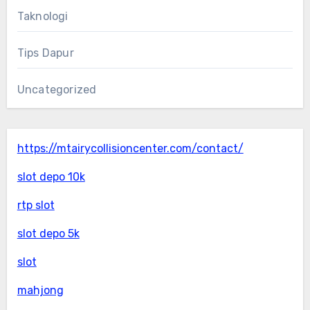
Taknologi
Tips Dapur
Uncategorized
https://mtairycollisioncenter.com/contact/
slot depo 10k
rtp slot
slot depo 5k
slot
mahjong