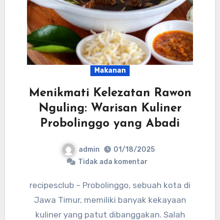
Makanan
Menikmati Kelezatan Rawon
Nguling: Warisan Kuliner
Probolinggo yang Abadi
admin
01/18/2025
Tidak ada komentar
recipesclub – Probolinggo, sebuah kota di
Jawa Timur, memiliki banyak kekayaan
kuliner yang patut dibanggakan. Salah