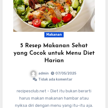
Makanan
5 Resep Makanan Sehat
yang Cocok untuk Menu Diet
Harian
admin
07/05/2025
Tidak ada komentar
recipesclub.net – Diet itu bukan berarti
harus makan makanan hambar atau
nyiksa diri dengan menu yang itu-itu aja.