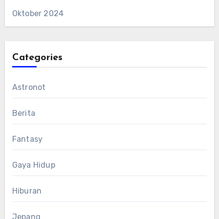
Oktober 2024
Categories
Astronot
Berita
Fantasy
Gaya Hidup
Hiburan
Jepang