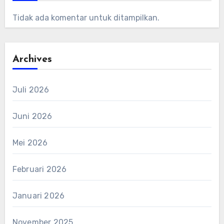
Tidak ada komentar untuk ditampilkan.
Archives
Juli 2026
Juni 2026
Mei 2026
Februari 2026
Januari 2026
November 2025