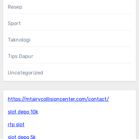
Resep
Sport
Taknologi
Tips Dapur
Uncategorized
https://mtairycollisioncenter.com/contact/
slot depo 10k
rtp slot
slot depo 5k