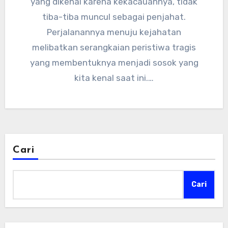
yang dikenal karena kekacauannya, tidak
tiba-tiba muncul sebagai penjahat.
Perjalanannya menuju kejahatan
melibatkan serangkaian peristiwa tragis
yang membentuknya menjadi sosok yang
kita kenal saat ini.…
Cari
Cari