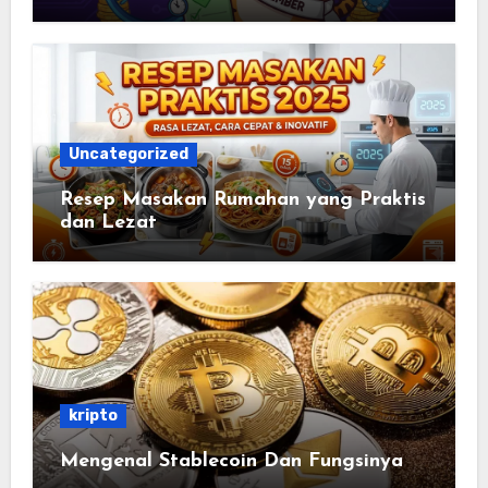
Uncategorized
Resep Masakan Rumahan yang Praktis
dan Lezat
kripto
Mengenal Stablecoin Dan Fungsinya