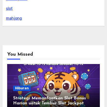
slot
mahjong
You Missed
Hiburan
Strategi Memanfaatkan Slot Bonus
Harian untuk Tembus Slot Jackpot