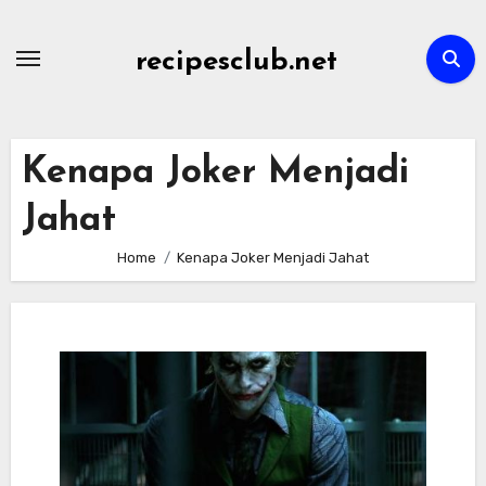
Skip
to
recipesclub.net
content
Kenapa Joker Menjadi
Jahat
Home
Kenapa Joker Menjadi Jahat