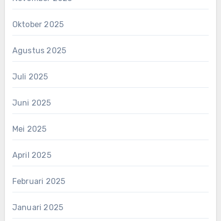
Oktober 2025
Agustus 2025
Juli 2025
Juni 2025
Mei 2025
April 2025
Februari 2025
Januari 2025