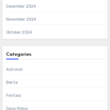
Desember 2024
November 2024
Oktober 2024
Categories
Astronot
Berita
Fantasy
Gaya Hidup